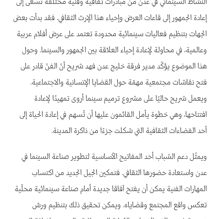
النشاط السينمائي في عدن من مبادرات ثقافية وفنّية مختلفة تسعى إلى
إعادة الجمهور إلى قاعات العرض وإحياء هذا الإرث الثقافي. فقد بدأت بعض
الجهات بتنظيم فعاليات سينمائية محدودة تعتمد على عرض أفلام عربية
وعالمية، في محاولة لإعادة إحياء العلاقة بين الجمهور والسينما. وحول
هذا الموضوع يؤكّد مدير فرقة خليج عدن فهد شريح أنّ الفنّ قادر على
فتح نقاشات مجتمعية مهمّة حول القضايا الإنسانية والاجتماعية.
ويعمل شريح حاليًا على مشروع ترميم سينما أروى تمهيدًا لإعادة
افتتاحها، وهي خطوة يأمل القائمون عليها أن تُسهم في إعادة الحياة إلى
أحد الفضاءات الثقافية التي شكلت جزءًا من ذاكرة المدينة.
ويمثّل دعم الشباب أحد المفاتيح الأساسية لتطوير صناعة السينما في
عدن واستعادة حضورها الثقافي. فتمكين الجيل الجديد من اكتساب
المهارات الفنية يمكن أن يفتح آفاقا جديدة أمام صناعة سينمائية محلّية
تعكس واقع المجتمع وقضاياه. ويمكن تحقيق ذلك بتنظيم ورش