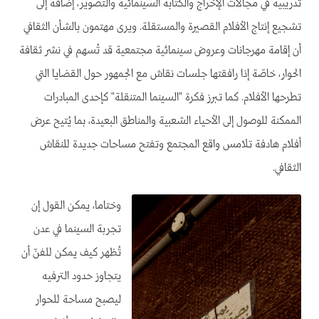
تدريبية في مجالات الإخراج والكتابة السينمائية والتصوير، إضافة إلى
تشجيع إنتاج الأفلام القصيرة والمستقلة. ويرى مهتمون بالشأن الثقافي
أن إقامة مهرجانات وعروض سينمائية مجتمعية قد تُسهم في نشر ثقافة
الحوار، خاصّة إذا رافقتها جلسات نقاش مع الجمهور حول القضايا التي
تطرحها الأفلام. كما تبرز فكرة "السينما المتنقلة" كإحدى المبادرات
الممكنة للوصول إلى الأحياء الشعبية والمناطق البعيدة، بما يُتيح عرض
أفلام هادفة تلامس واقع المجتمع وتفتح مساحات جديدة للنقاش
الثقافي.
وختاما، يمكن القول إن
تجربة السينما في عدن
تُظهر كيف يمكن للفنّ أن
يتجاوز حدود الترفيه
ليصبح مساحة للحوار