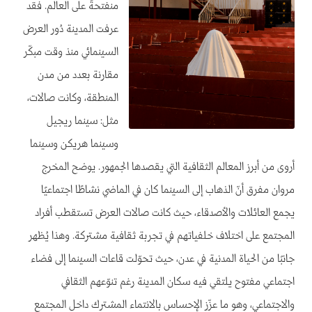
منفتحةً على العالم. فقد
عرفت المدينة دُور العرض
السينمائي منذ وقت مبكّر
مقارنة بعدد من مدن
المنطقة، وكانت صالات،
مثل: سينما ريجيل
وسينما هريكن وسينما
أروى من أبرز المعالم الثقافية التي يقصدها الجمهور. يوضح المخرج
مروان مفرق أنّ الذهاب إلى السينما كان في الماضي نشاطًا اجتماعيًا
يجمع العائلات والأصدقاء، حيث كانت صالات العرض تستقطب أفراد
المجتمع على اختلاف خلفياتهم في تجربة ثقافية مشتركة. وهذا يُظهر
جانبًا من الحياة المدنية في عدن، حيث تحوّلت قاعات السينما إلى فضاء
اجتماعي مفتوح يلتقي فيه سكان المدينة رغم تنوّعهم الثقافي
والاجتماعي، وهو ما عزّز الإحساس بالانتماء المشترك داخل المجتمع