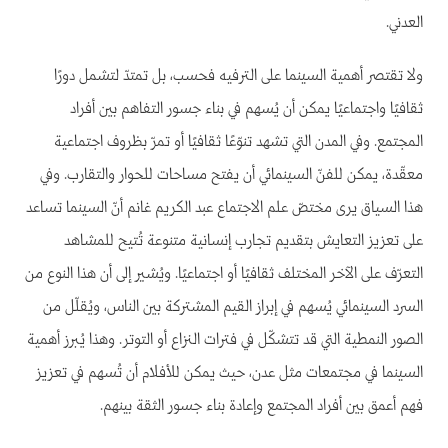
العدني.
ولا تقتصر أهمية السينما على الترفيه فحسب، بل تمتدّ لتشمل دورًا
ثقافيًا واجتماعيًا يمكن أن يُسهم في بناء جسور التفاهم بين أفراد
المجتمع. وفي المدن التي تشهد تنوّعًا ثقافيًا أو تمرّ بظروف اجتماعية
معقّدة، يمكن للفنّ السينمائي أن يفتح مساحات للحوار والتقارب. وفي
هذا السياق يرى مختصّ علم الاجتماع عبد الكريم غانم أنّ السينما تساعد
على تعزيز التعايش بتقديم تجارب إنسانية متنوعة تُتيح للمشاهد
التعرّف على الآخر المختلف ثقافيًا أو اجتماعيًا. ويُشير إلى أن هذا النوع من
السرد السينمائي يُسهم في إبراز القيم المشتركة بين الناس، ويُقلّل من
الصور النمطية التي قد تتشكّل في فترات النزاع أو التوتر. وهذا يُبرز أهمية
السينما في مجتمعات مثل عدن، حيث يمكن للأفلام أن تُسهم في تعزيز
فهم أعمق بين أفراد المجتمع وإعادة بناء جسور الثقة بينهم.