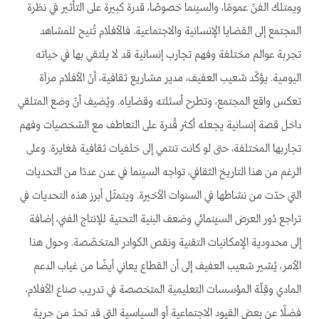
ويمتلك الفنّ عمومًا، والسينما خصوصًا، قدرة كبيرة على التأثير في نظرة
المجتمع إلى القضايا الإنسانية والاجتماعية. فالأفلام تُتيح للمشاهد
تجربة عوالم مختلفة وفهم تجارب إنسانية قد لا يلتقي بها في حياته
اليومية. يؤكّد شعيب العفيف، مدير مشاريع ثقافية، أنّ الأفلام مرآة
تعكس واقع المجتمع، وتطرح أسئلته وقضاياه. ويُضيف أنّ وضع المتلقي
داخل قصة إنسانية يجعله أكثر قُدرة على التعاطف مع الشخصيات وفهم
تجاربها المختلفة، حتى لو كانت تنتمي إلى خلفيات ثقافية مُغايرة. وعلى
الرغم من هذا التاريخ الثقافي، تواجه السينما في عدن عددًا من التحديات
التي حدّت من نشاطها في السنوات الأخيرة. ويتمثّل أبرز هذه التحديات في
تراجع دُور العرض السينمائي وضعف البنية التحتية للإنتاج الفني، إضافة
إلى محدودية الإمكانيات التقنية ونقص الكوادر المتخصّصة. وحول هذا
الأمر، يُشير شعيب العفيف إلى أن القطاع يعاني أيضًا من غياب الدعم
المادي وقِلّة المؤسسات التعليمية المتخصصة في تدريب صناع الأفلام،
فضلًا عن بعض القيود الاجتماعية أو السياسية التي قد تحدّ من حرية