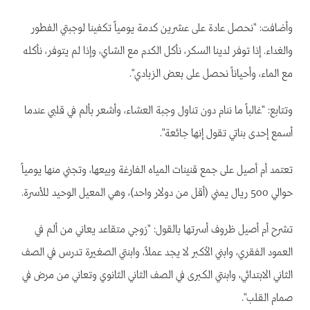
وأضافت: "نحصل عادة على عشرين كدمة يومياً تكفينا لوجبتي الفطور
والغداء. إذا توفر لدينا السكر، نأكل الكدم مع الشاي، وإذا لم يتوفر، نأكله
مع الماء، وأحياناً نحصل على بعض الزبادي".
وتتابع: "غالباً ما ننام دون تناول وجبة العشاء، وأشعر بألم في قلبي عندما
أسمع إحدى بناتي تقول إنها جائعة".
تعتمد أم أصيل على جمع قنينات المياه الفارغة وبيعها، وتجني منها يومياً
حوالي 500 ريال يمني (أقل من دولار واحد)، وهي المعيل الوحيد للأسرة.
تشرح أم أصيل ظروف أسرتها بالقول: "زوجي متقاعد يعاني من ألم في
العمود الفقري، وابني الأكبر لا يجد عملاً، وابنتي الصغيرة تدرس في الصف
الثاني الابتدائي، وابنتي الكبرى في الصف الثاني الثانوي وتعاني من مرض في
صمام القلب".