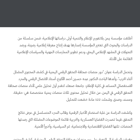
د. عبده حسين الأكوع
أطلقت مؤسسة يمن بلاتفورم للإعلام والتنمية أولى دراساتها الإعلامية، ضمن سلسلة من
الدراسات والبحوث التي تعتزم المؤسسة إصدارها بهدف إنتاج معرفة إعلامية رصينة، ورصد
التحولات في المشهد الإعلامي اليمني، ودعم تطوير الممارسات المهنية والسياسات الإعلامية
القائمة على الأدلة.
وتحمل الدراسة عنوان "دور منصات صحافة التحقق الرقمي اليمنية في كشف المحتوى المضلل
أثناء الحرب"، وأعدها الباحث الدكتور عبده حسين أحمد الأكوع، أستاذ الاتصال الرقمي والسرد
الاستقصائي المساعد في كلية الإعلام- جامعة صنعاء، لتقدم أول تحليل علمي لأداء منصات صحافة
التحقق الرقمي في اليمن، من خلال تحليل محتوى ثلاث منصات يمنية متخصصة هي: حقيقة،
ومسند، وصدق، وشملت 122 مادة خضعت للتحليل.
وكشفت الدراسة عن غلبة استخدام الأخبار الرقمية وقالب السرد المتسلسل في عرض نتائج
التحقق، فيما تصدرت القضايا العسكرية والحربية قائمة الموضوعات المضللة التي رصدتها
المنصات، تلتها القضايا الاقتصادية والاجتماعية، ثم السياسية، وأخيراً الأمنية.
وهدفت الدراسة إلى التعرف على دور منصات صحافة التحقق الرقمي اليمنية في كشف المحتوى