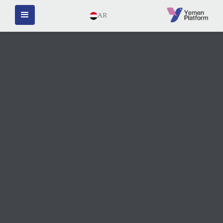
AR
JUNE 27, 2026
يمن بلاتفورم تطلق دراستها
الإعلامية الأولى حول دور منصات
صحافة التحقق الرقمي اليمنية في
كشف المحتوى المضلل أثناء
الحرب