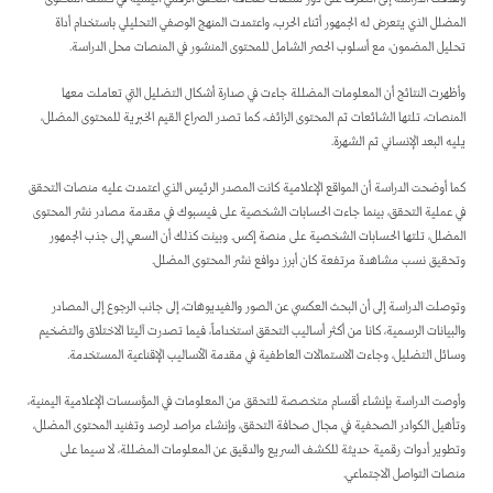
المضلل الذي يتعرض له الجمهور أثناء الحرب، واعتمدت المنهج الوصفي التحليلي باستخدام أداة
تحليل المضمون، مع أسلوب الحصر الشامل للمحتوى المنشور في المنصات محل الدراسة.
وأظهرت النتائج أن المعلومات المضللة جاءت في صدارة أشكال التضليل التي تعاملت معها
المنصات، تلتها الشائعات ثم المحتوى الزائف، كما تصدر الصراع القيم الخبرية للمحتوى المضلل،
يليه البعد الإنساني ثم الشهرة.
كما أوضحت الدراسة أن المواقع الإعلامية كانت المصدر الرئيس الذي اعتمدت عليه منصات التحقق
في عملية التحقق، بينما جاءت الحسابات الشخصية على فيسبوك في مقدمة مصادر نشر المحتوى
المضلل، تلتها الحسابات الشخصية على منصة إكس. وبينت كذلك أن السعي إلى جذب الجمهور
وتحقيق نسب مشاهدة مرتفعة كان أبرز دوافع نشر المحتوى المضلل.
وتوصلت الدراسة إلى أن البحث العكسي عن الصور والفيديوهات، إلى جانب الرجوع إلى المصادر
والبيانات الرسمية، كانا من أكثر أساليب التحقق استخداماً، فيما تصدرت آليتا الاختلاق والتضخيم
وسائل التضليل، وجاءت الاستمالات العاطفية في مقدمة الأساليب الإقناعية المستخدمة.
وأوصت الدراسة بإنشاء أقسام متخصصة للتحقق من المعلومات في المؤسسات الإعلامية اليمنية،
وتأهيل الكوادر الصحفية في مجال صحافة التحقق، وإنشاء مراصد لرصد وتفنيد المحتوى المضلل،
وتطوير أدوات رقمية حديثة للكشف السريع والدقيق عن المعلومات المضللة، لا سيما على
منصات التواصل الاجتماعي.