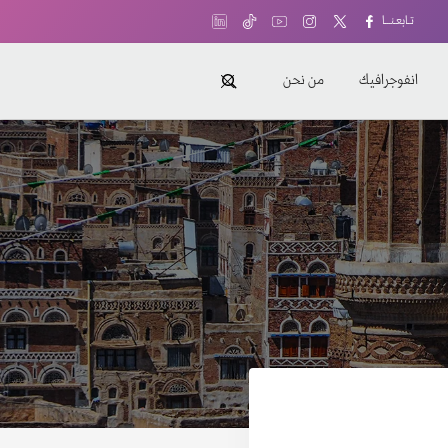
تـابعـنـــا
انفوجرافيك
من نحن