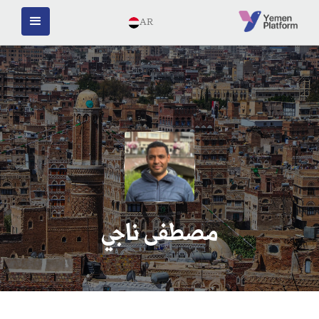
AR
مصطفى ناجي