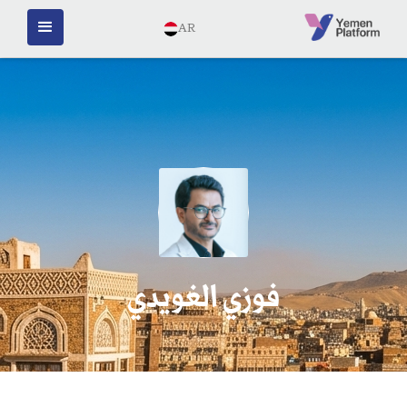
AR
فوزي الغويدي