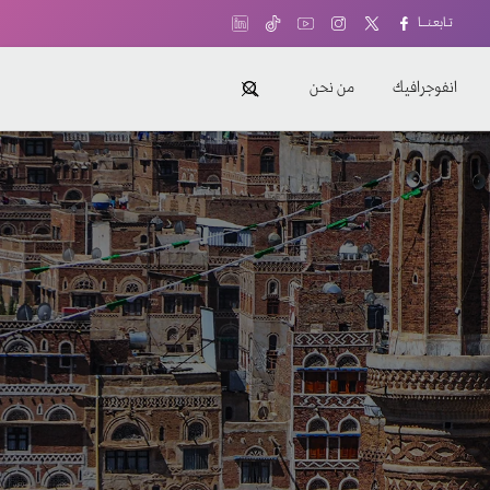
تـابعـنـــا
انفوجرافيك
من نحن