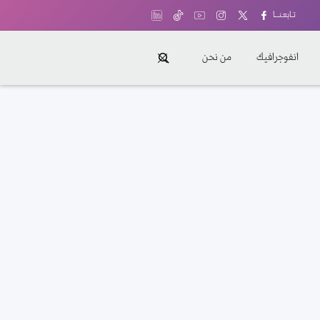
تـابعـنـــا
انفوجرافيك
من نحن