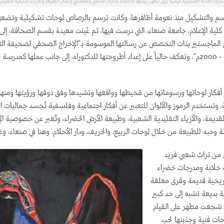
رت الفنانة التشكيلية اليمنية أروى مطهر ريشتها للاحتفاء بالتراث الشعبي والمعماري وجمال الطبيعة والأزياء النسائية التقليدي
سم والتشكيل منذ نعومة أظافرها، وكانت ترسم بالرصاص لوحات تشكيلية وتضعها
لية الإعلام، جامعة صنعاء، التي درست فيها، ثم عُينت معيدة بقسم الصحافة، إل
م 2013 على الماجستير بذات التخصص عن رسالتها الموسومة بـ"الإخراج الصحفي لصحيفة الث
تطبيقية 1990 - 2000م"، وتعكف حالياً على إعداد أطروحتها للدكتوراه، إلى جانب عملها كمدر
كار لوحاتها ورسوماتها من مُحيطها وواقعها وتشيدها وفق ذوقها ورؤيتها ومنهج
ة، وتستخدم الرموز والألوان للتعبير عن أفكار اجتماعية وفلسفية تُجسد جماليات ال
قديمة، والأزياء التقليدية الشعبية، وطبيعة الأرض الخضراء، وتٌعبر عن خصوصية ال
ثة وحبه للطبيعة من خلال لوحات الربيع، والخريف، ودار الأحلام، وهنا في صنعاء، وغ
ن من تراث شعبي فريد
 خلابة ومدرجات خضراء
اريخية قديمة وقرى معلقة
بديعة تشبه إلى حد كبير
، شجعت مطهر على القيام
وحات فنية وجذبتها لحب