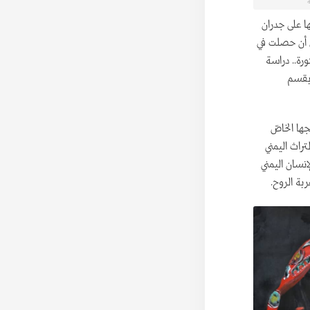
ة
 على جدران
ى أن حصلت في
ورة.. دراسة
سة بقسم
ها الخاصّ
تراث اليمني
إنسان اليمني
ربة الروح.