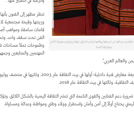
والرغبة في التعبير عنها".
تنظر مطهر إلى الفنون بأنها 
وزينتها وقيمة مجتمعية لا 
قامات سامقة ومواهب أصي
الفن تحت سقف واحد، وتح
اتها ورسوماتها من مُحيطها وواقعها وتشيدها وفق ذوقها ورؤيتها ومنهجها الخاصّ
وطموحات تملأ مساحات ش
ومهاراتها الفنية
المهتمين والمتابعين وجمهو
من والعالم العربي".
ثقافية، وثالثها في بيت الثقافة عام 2018.
رورة دعم الفنانين والقوى الناعمة التي تنشر الثقافة اليمنية بالشكل اللائق، وتؤك
يمني يحتاج أولاً إلى أمن وأمان واستقرار وولاء وطني ومواطنة وعدالة ومساواة.