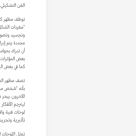
الفن التشكيلي.
توظف مطهر كغي
"مفردات الشكل
وتجسيد وتصوي
محددة يتم إدرا
أن تدرك بحواس
بعض المؤثرات ا
كما في بعض الم
تصف مطهر الفنا
بأنه "شخص مره
الآخرون، يبحر ف
ليترجم الأفكار
لوحات فنية واقع
تأثيرية وتجريدي
تمثل اللوحات ا