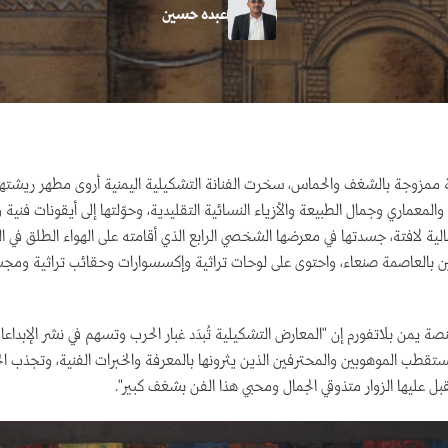
عبده حسين
مزوجة بالشغف والحماس، سخرت الفنانة التشكيلية اليمنية أروى مطهر ريشتها 
والمعماري وجمال الطبيعة والأزياء النسائية التقليدية، وحوّلتها إلى أيقونات فنية
 لافتة، جسدتها في معرضها الشخصي الرابع الذي أقامته على الهواء الطلق في ال
ن بالعاصمة صنعاء، واحتوى على لوحات تراثية وإكسسوارات وحقائب تراثية وم
ة يمن بلاتفورم إن "المعارض التشكيلية تُبدَد غبار الحرب وتسهم في نشر الإبداعات
قطب الموهوبين والمحترفين الذين يثرونها بالمعرفة والخبرات الفنية، وتجذب ال
قبل عليها الزوار متذوقي الجمال ومحبي هذا الفن بشغف كبير".