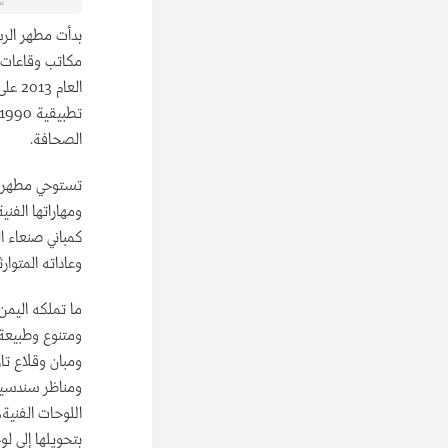
سخ
بدأت مطهر الر
مكاتب وقاعات ك
العا
الصحافة.
تستوحي مطهر أف
ومهاراتها الفني
كمباني صنعاء ال
وعاداته المتوار
ما تملكه اليم
ومتنوع وطبيعة
ومبان وقلاع ت
ومناظر سندسية 
اللوحات الفنية
بتحويلها إلى ل