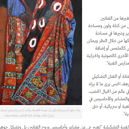
رها من الفنانين
 من كتلة ولون ومساحة
ر وغيرها في مساحة
كها من خلال النظر ويمكن
 كالملمس أو إضافة
لأخرى كالصوتية والحركية
دارس الفنية".
نة أو الفنان التشكيلي
ف الحس يرى ما لا يراه
ي عالم من الخيال الخصب،
 والمشاعر والأحاسيس في
ية أو سريالية، أو حتى
بدأت مطهر الرسم والتشكيل منذ نعومة أظافرها، وكانت ترسم بالرصاص لوحات 
ة".
جدران مكاتب وقاعات كلية الإعلام، جامعة صنعاء
لفنية التشكيلية "تعبير حي عن مشاعر وأحاسيس وروح الفنانين، بل وتشكل جوهر 