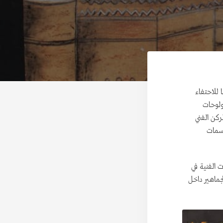
للاحتفاء
 ولوحات
ركن الفني
جسمات
 الفنية في
جماهير داخل