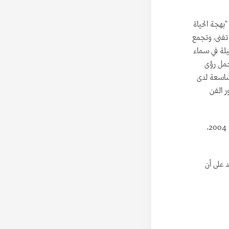
"بهجة الحياة
تفنى، وتجمع
لة في سماء
مل رؤى
اسعة لدى
ر الفن
أقامت مطهر أربعة معارض فنية داخلية؛ أولها في بيت الثقافة عام 2003، وثانيها في منتصف يوليو 2004،
د على أن