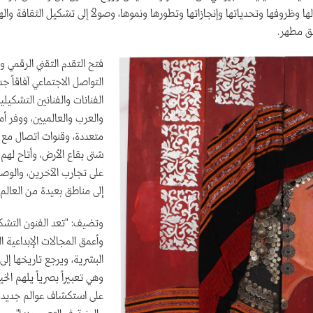
ها وظروفها وتحدياتها وإنجازاتها وتطورها ونموها، وصولاً إلى تشكيل الثقافة واله
فق مطهر.
فتح التقدم التقني الرقمي 
التواصل الاجتماعي آفاقاً جد
الفنانات والفنانين التشكيليي
والعرب والعالميين، ووفر أ
متعددة، وقنوات اتصال مع أ
شتى بقاع الأرض، وأتاح لهم
على تجارب الآخرين، والوصو
إلى مناطق بعيدة من العال
وتضيف: "تعد الفنون التشك
وأعمق المجالات الإبداعية ال
البشرية، ويرجع تاريخها إلى 
وهي تعبيراً بصرياً يلهم الخي
على استكشاف عوالم جديدة 