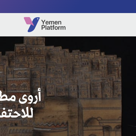
أروى مطه
للاحتفا