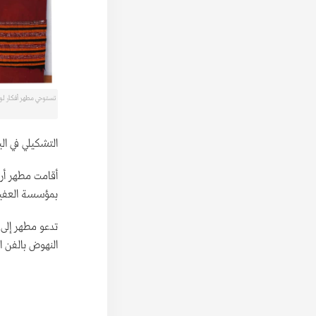
تستوحي مطهر أفكار لوح
التشكيلي في الي
بمؤسسة العفيف ال
تدعو مطهر إلى ض
النهوض بالفن ال