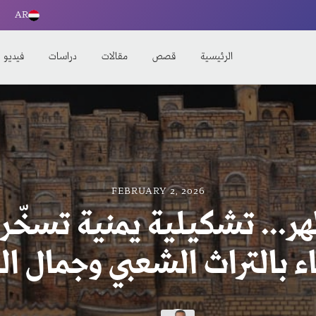
AR
الرئيسية
قصص
مقالات
دراسات
فيديو
FEBRUARY 2, 2026
ر... تشكيلية يمنية تسخّر
ء بالتراث الشعبي وجمال ا