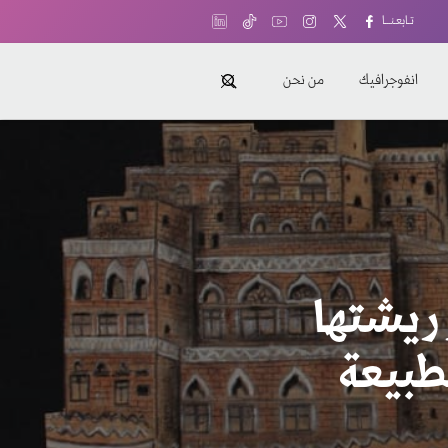
تـابعـنـــا
انفوجرافيك
من نحن
 ريشتها
لطبيعة