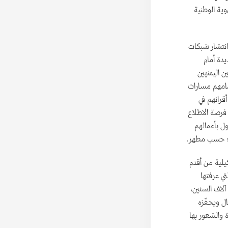
وية الوطنية
وانتشار شبكات
يدة أمام
ن اليمنيين
مامهم مسارات
قرانهم في
 فرصة الاطلاع
ل بأعمالهم
م؛ حسب مطهر.
يلية من أقدم
تي عرفتها
آلاف السنين،
ال ويحفّزه
والشعور بها