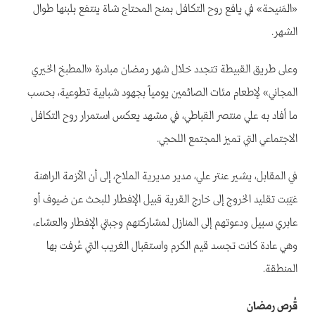
«المَنيحة» في يافع روح التكافل بمنح المحتاج شاة ينتفع بلبنها طوال
الشهر.
وعلى طريق القبيطة تتجدد خلال شهر رمضان مبادرة «المطبخ الخيري
المجاني» لإطعام مئات الصائمين يومياً بجهود شبابية تطوعية، بحسب
ما أفاد به علي منتصر القباطي، في مشهد يعكس استمرار روح التكافل
الاجتماعي التي تميز المجتمع اللحجي.
في المقابل، يشير عنتر علي، مدير مديرية الملاح، إلى أن الأزمة الراهنة
غيّبت تقليد الخروج إلى خارج القرية قبيل الإفطار للبحث عن ضيوف أو
عابري سبيل ودعوتهم إلى المنازل لمشاركتهم وجبتي الإفطار والعشاء،
وهي عادة كانت تجسد قيم الكرم واستقبال الغريب التي عُرفت بها
المنطقة.
قُرص رمضان