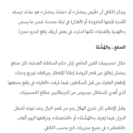
ويذكر الخلاقي أن «قُرص رمضان» أو «عشاء رمضان» هو عشاء ترسله
الأسرة لابنتها المتزوجة أو (العَذَل) في ليلة محددة، ضمن ما يسمى
بـ«الهَدية والقديّة»، لكنها اندثرت في بعض أرياف يافع (سرو حمير).
المدفع… والهُشَّلة
خلال خمسينيات القرن الماضي، إبان حكم السلطنة العبدلية، كان مدفع
رمضان يُطلق من قصر الروضة إعلاناً للإفطار، ويرافقه توزيع وجبات
لإطعام الفقراء من قبل السلاطين، فيما عُرفت «القارة» في يافع بمدفعها
الذي أُهدي للسلطان عيدروس من البريطانيين مطلع الخمسينيات.
وقبل الإعلام، كان تحري الهلال يتم من قمم الجبال وعند ثبوته تُشعل
النيران فيما يُعرف بـ«الهُشَّلة» أو «الشعملة»، وترافقها اليوم ألعاب
«الطماش» في جميع مديريات لحج بحسب الخلاقي.