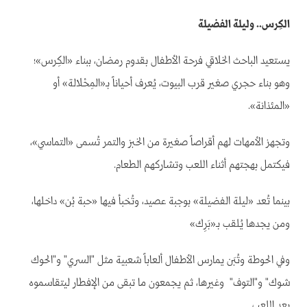
الكِرس.. وليلة الفضيلة
يستعيد الباحث الخلاقي فرحة الأطفال بقدوم رمضان، ببناء «الكِرس»؛
وهو بناء حجري صغير قرب البيوت، يُعرف أحياناً بـ«المِحْلالة» أو
«المئذانة».
وتجهز الأمهات لهم أقراصاً صغيرة من الخبز والتمر تُسمى «التماسي»،
فيكتمل بهجتهم أثناء اللعب وتشاركهم الطعام.
بينما تُعد «ليلة الفضيلة» بوجبة عصيد، وتُخبأ فيها «حبة بُن» داخلها،
ومن يجدها يُلقب بـ«بَرِك»
وفي الحوطة وتُبَن يمارس الأطفال ألعاباً شعبية مثل "السري" و"الحوك
شوك" و"التوف" وغيرها، ثم يجمعون ما تبقى من الإفطار ليتقاسموه
بعد اللعب.