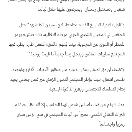
شعبان وتستقبل رمضان، ويحرصون عليها خلال لياليه.
وتقول دكتورة التاريخ القديم بجامعة لحج نسرين البغدادي: "يمثل
الطقس في المخيال الشعبي العربي مرحلة انتقالية، فالـ«حنش» يرمز
للخطر أو القوى غير المرغوبة، بينما يُفهم «الدق» كفعل طارد، يطرد فيها
المجتمع سلبيات الماضي ويدخل زمناً جديداً ذا قيمة روحية".
وتضيف أن دق الحنش يمكن اعتباره من منظور الأدبيات الأنثروبولوجية،
طقس انتقال، حيث يؤطر المجتمع التحول الزمني عبر فعل جماعي يعيد
إنتاج التماسك الاجتماعي ويعزز الذاكرة الجمعية.
وعلى الرغم من غياب أساس شرعي لهذا الطقس، إلا أنه يظل جزءًا من
التراث الثقافي اللحجي، معبراً عن آليات المجتمع في منح الزمن معنىً
رمزياً واجتماعياً.