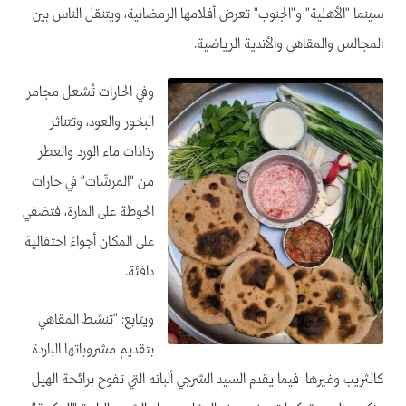
سينما "الأهلية" و"الجنوب" تعرض أفلامها الرمضانية، ويتنقل الناس بين
المجالس والمقاهي والأندية الرياضية.
وفي الحارات تُشعل مجامر
البخور والعود، وتتناثر
رذاذات ماء الورد والعطر
من “المرشّات” في حارات
الحوطة على المارة، فتضفي
على المكان أجواءً احتفالية
دافئة.
ويتابع: "تنشط المقاهي
بتقديم مشروباتها الباردة
كالثريب وغيرها، فيما يقدم السيد الشرجي ألبانه التي تفوح برائحة الهيل