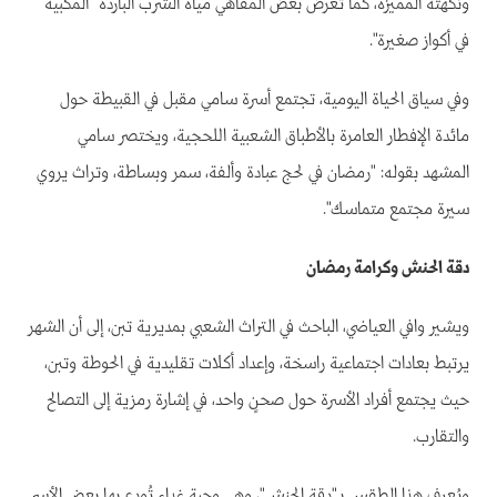
ونكهته المميزة، كما تعرض بعض المقاهي مياه الشرب الباردة “المكبية”
في أكواز صغيرة".
وفي سياق الحياة اليومية، تجتمع أسرة سامي مقبل في القبيطة حول
مائدة الإفطار العامرة بالأطباق الشعبية اللحجية، ويختصر سامي
المشهد بقوله: "رمضان في لحج عبادة وألفة، سمر وبساطة، وتراث يروي
سيرة مجتمع متماسك".
دقة الحنش وكرامة رمضان
ويشير وافي العياضي، الباحث في التراث الشعبي بمديرية تبن، إلى أن الشهر
يرتبط بعادات اجتماعية راسخة، وإعداد أكلات تقليدية في الحوطة وتبن،
حيث يجتمع أفراد الأسرة حول صحنٍ واحد، في إشارة رمزية إلى التصالح
والتقارب.
ويُعرف هذا الطقس بـ"دقة الحنش"، وهي وجبة غداء تُودع بها بعض الأسر