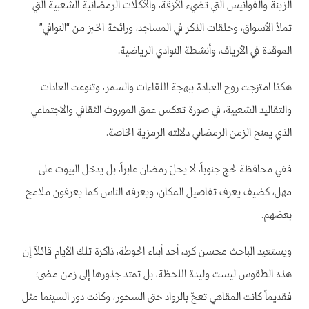
الزينة والفوانيس التي تضيء الأزقة، والأكلات الرمضانية الشعبية التي
تملأ الأسواق، وحلقات الذكر في المساجد، ورائحة الخبز من “النوافي”
الموقدة في الأرياف، وأنشطة النوادي الرياضية.
هكذا امتزجت روح العبادة ببهجة اللقاءات والسمر، وتنوعت العادات
والتقاليد الشعبية، في صورة تعكس عمق الموروث الثقافي والاجتماعي
الذي يمنح الزمن الرمضاني دلالته الرمزية الخاصة.
ففي محافظة لحج جنوباً، لا يحلّ رمضان عابراً، بل يدخل البيوت على
مهل، كضيف يعرف تفاصيل المكان، ويعرفه الناس كما يعرفون ملامح
بعضهم.
ويستعيد الباحث محسن كرد، أحد أبناء الحوطة، ذاكرة تلك الأيام قائلاً إن
هذه الطقوس ليست وليدة اللحظة، بل تمتد جذورها إلى زمن مضى؛
فقديماً كانت المقاهي تعجّ بالرواد حتى السحور، وكانت دور السينما مثل