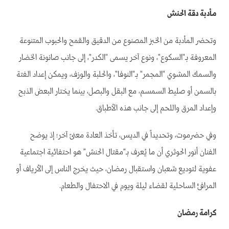
مأدبة دقة الحنش
وتحضر المأدبة من الخبز المصنوع من الدقيق والقمح والحبوب المتنوعة
المعروفة بـ"السكوع"، ونوع آخر يسمى "الكدر"، إلى جانب صانونة الخضار
والسمك المشوي "المجمر" بـ"النوفا"، والحلبة والوزف، ويمكن إعداد الفتة
بالسمن أو صليط السمسم، مع البقل والبصل، بينما يختار البعض الذبح
وإعداد المرق واللحم إلى جانب هذه الأطباق.
وفي حضرموت، وتحديداً في الديس، تأخذ العادة معنىً آخر؛ إذ يوضح
الفنان أنور الحوثري أن ما يُعرف بـ“مقتال الحنش” هو احتفائية اجتماعية
عفوية لتوديع شعبان واستقبال رمضان، حيث يخرج الناس إلى الأرياف أو
المرافئ الساحلية لقضاء ليلة ويوم في الاحتفال والطعام.
كرامة رمضان