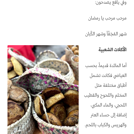
وفي يافع يصدحون:
مرحب مرحب يا رمضان
شهر المُجَفَّأ وشهر الكُبَان
الأكلات الشعبية
أما المائدة قديماً، بحسب
العياضي فكانت تشمل
أطباق مختلفة مثل
المخلم واللحوح والقطيب
اللحجي، والماء المكبي،
إضافة إلى حساء العتر
والهريس والكباب باللحم.