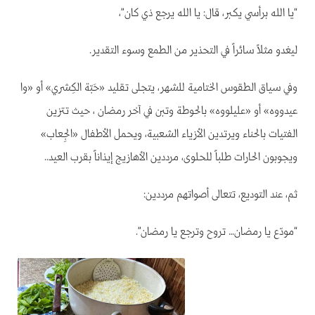
“يا الله برأسي يكبر، قال: يا الله يرجع ذي كان”،
ليغدو مثلاً سائراً في التحذير من الطمع وسوء التقدير.
وفي سياق الطقوس الختامية للشهر، يتجلى تقليد «حَبّة الكِشري» أو «وا
عيدووه» أو «عليلووه» بالحوطة وتبن في آخر رمضان ، حيث تتزين
الفتيات بالحناء ويرتدين الأزياء الشعبية، ويحمل الأطفال «الجِعاب»
ويجوبون الحارات طلباً للحلوى، مرددين الأهازيج إيذاناً بقرب العيد..
ثم، عند التوديع، تتعالى أصواتهم مرددين:
“مودّع يا رمضان… تروح وترجع يا رمضان”.