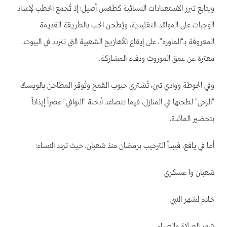
ويتابع تبرز الاستعدادات النسائية كطقس أصيل؛ إذ تُجمع الحطب لإعداد
الوجبات على المواقد التقليدية، ويُطحن الحب بالطريقة القديمة
المعروفة بـ“الماوره”، على إيقاع الأهازيج الشعبية التي تتردد في البيوت،
معبّرة عن عمق الموروث ودفء المشاركة.
وفي الحوطة ووادي تبن، تُشترى حبوب القمح وتُوقر المطاحن بالويسك
"الرحى" لطحنها في المنازل، فيما تتصاعد أدخنة “النوافي” عصراً إيذاناً
بتحضير المائدة.
أما في يافع، فيبدأ الترحيب برمضان منذ شعبان، حيث تردد النساء:
شعبان وا عسكري
خادم لشهر النبي
شهر الصلاة والصيام