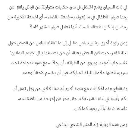
في ذات السياق يتابع الخلاقي في سرد حكايات متوارثة عن قبائل يافع، من
بينها صيام الأطفال في ما يُعرف بـ«جُمعة القضاء»، أي الجمعة الأخيرة من
رمضان، إذ كان الاعتقاد السائد أنها تعادل صيام الشهر كاملاً.
ومن زاوية أخرى، يشير سامي مقبل إلى ما تناقله الناس من قصص حول
ليلة القدر، حيث كان البعض يعتقد أن من يصادفها ينال “خِيتم التمانين”
فتُستجاب أمنيته، ويروي من الطرائف أن رجلاً سمع صوت دجاجة تحت
سريره فظنها علامة الليلة المباركة، قبل أن يبتسم لاحقاً لوهمه.
وتتقاطع هذه الحكايات مع قصة أخرى أوردها الخلاقي عن رجل تمنى أن
يكبر رأسه في ليلة القدر، فكبر حتى عجز عن إخراجه من نافذة بيته،
فاستغاث طالباً أن يعود كما كان.
ومن هذه الرواية وُلد المثل الشعبي اليافعي: