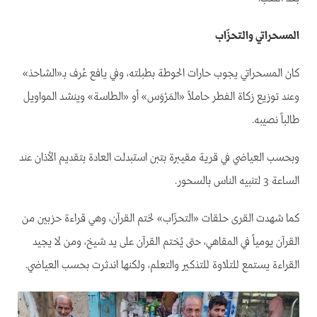
المسحراتي والتحزّاب
كان المسحراتي يجوب حارات الحوطة بطبلته، وفي يافع عُرف بـ«الشاحذ»
وعند توزيع زكاة الفطر حاملاً «المَرْوَس» أو «الطاسة» وينشد المواويل
طالباً نصيبه.
وبحسب العياضي في قرية مقيبرة بتبن استبدلت العادة بتقديم الأذان عند
الساعة 3 لتنبيه الناس بالسحور.
كما شهدت القرى حلقات «التحزّاب» لختم القرآن، وهي قراءة حزبين من
القرآن يومياً في المقاهي، حتى يُختم القرآن على يد شيخ، ومن لا يجيد
القراءة يستمع للتلاوة للتذكير والتعلم، ولكنها اندثرت بحسب العياضي.