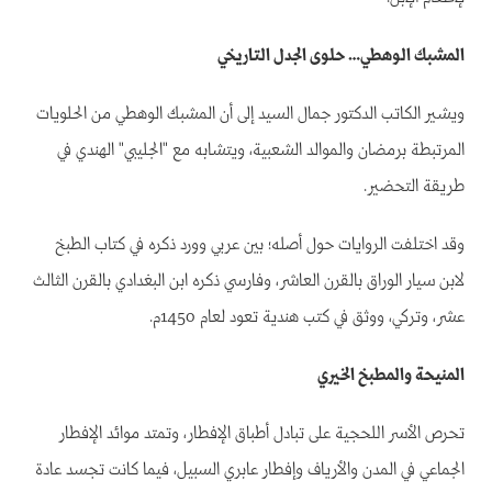
المشبك الوهطي… حلوى الجدل التاريخي
ويشير الكاتب الدكتور جمال السيد إلى أن المشبك الوهطي من الحلويات
المرتبطة برمضان والموالد الشعبية، ويتشابه مع "الجليبي" الهندي في
طريقة التحضير.
وقد اختلفت الروايات حول أصله؛ بين عربي وورد ذكره في كتاب الطبخ
لابن سيار الوراق بالقرن العاشر، وفارسي ذكره ابن البغدادي بالقرن الثالث
عشر، وتركي، ووثق في كتب هندية تعود لعام 1450م.
المنيحة والمطبخ الخيري
تحرص الأسر اللحجية على تبادل أطباق الإفطار، وتمتد موائد الإفطار
الجماعي في المدن والأرياف وإفطار عابري السبيل، فيما كانت تجسد عادة