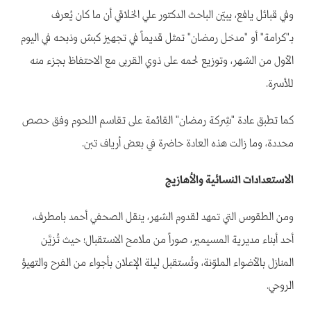
وفي قبائل يافع، يبيّن الباحث الدكتور علي الخلاقي أن ما كان يُعرف
بـ"كرامة" أو "مدخل رمضان" تمثل قديماً في تجهيز كبش وذبحه في اليوم
الأول من الشهر، وتوزيع لحمه على ذوي القربى مع الاحتفاظ بجزء منه
للأسرة.
كما تطبق عادة "شِركة رمضان" القائمة على تقاسم اللحوم وفق حصص
محددة، وما زالت هذه العادة حاضرة في بعض أرياف تبن.
الاستعدادات النسائية والأهازيج
ومن الطقوس التي تمهد لقدوم الشهر، ينقل الصحفي أحمد بامطرف،
أحد أبناء مديرية المسيمير، صوراً من ملامح الاستقبال؛ حيث تُزيَّن
المنازل بالأضواء الملوّنة، وتُستقبل ليلة الإعلان بأجواء من الفرح والتهيؤ
الروحي.