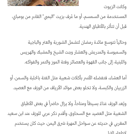
وكانت الزيوت
المستخدمة من السمسم، أو ما عُرف بزيت "البمبي" القادم من بومباي،
قبل أن تتأثر بالأطباق الهندية.
وحالياً تتوسع مائدة رمضان لتشمل الشوربة والعتر والباجية
والسمبوسة والمدربش والعشار وبنت الشيخ والمشبك والهريس
واللبنية، إلى جانب القهوة والعصائر وفتة الموز والتمر والفواكه.
أما العشاء، فتفضله الأسر بأكلات شعبية مثل الفتة بالحلبة والسمن، أو
الزربيان والكبسة، ولا تخلو بعض موائد الأرياف من الوزف مع العصيد.
ويُعد الوزف غذاءً بسيطاً ومتاحاً، ولا يزال حاضراً في بعض الأطباق
الشعبية مثل العصيد مع السحاوق، وأقدم ذكر عربي للوزف عند ابن سعيد
المغربي في حديثه عن سواحل المهرة شرق اليمن، حيث كان يستخدم
لإطعام الإبل.