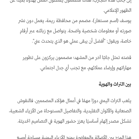
إلى جانب هذه التجارب، هناك مصممون يفضلون العمل بهدوء بعيدًا عن
الظهور الإعلامي.
يوسف (اسم مستعار)، مصمم من محافظة ريمة، يعمل دون نشر
صورته أو معلومات شخصية واضحة. يتواصل مع زبائنه عبر أرقام
خاصة، ويقول: "أفضل أن يبقى عملي هو الذي يتحدث عني".
قصته تمثل جانبًا آخر من المشهد؛ مصممون يركزون على تطوير
مهاراتهم وإرضاء عملائهم، مع تجنب أي جدل اجتماعي.
بين التراث والهوية
يلعب التراث اليمني دورًا مهمًا في أعمال هؤلاء المصممين. فالنقوش
الصنعانية والألوان التقليدية، والتفاصيل المستوحاة من الأزياء الشعبية،
تشكل مصدر إلهام أساسيًا يعزز حضور الهوية في التصاميم الحديثة.
هذا المزج بين الأصالة والمعاصرة يمنح الأزياء اليمنية مساحة أوسع