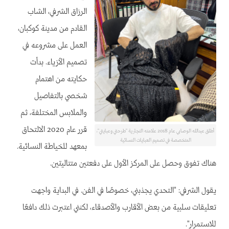
الرزاق الشرفي، الشاب
القادم من مدينة كوكبان،
العمل على مشروعه في
تصميم الأزياء. بدأت
حكايته من اهتمام
شخصي بالتفاصيل
والملابس المختلفة، ثم
قرر عام 2020 الالتحاق
أطلق عبدالله الوصابي عام 2018 علامته التجارية "طرحتي وعبايتي"،
المتخصصة في تصميم العبايات النسائية
بمعهد للخياطة النسائية.
هناك تفوق وحصل على المركز الأول على دفعتين متتاليتين.
يقول الشرفي: "التحدي يجذبني، خصوصًا في الفن. في البداية واجهت
تعليقات سلبية من بعض الأقارب والأصدقاء، لكنني اعتبرت ذلك دافعًا
للاستمرار".