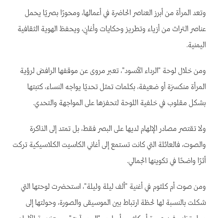
وتعد المرأة من أبرز العناصر الحاضرة في أعمالها، ومحورًا بصريًا يحمل
عناصر التراث من أزياء وتطريز وحكايات وأغانٍ، ويحفظ الهوية الثقافية
اليمنية.
ومن خلال لوحة "الرداء الأسود"، تعبر مروى عن موقفها الرافض لرؤية
المرأة منكسرَة أو ضعيفة، بكلمات تمثل تحديًا يواجه النساء، كتبتها
بشكل مقلوب في خلفية اللوحة لتحفزها على المواجهة والتحدي.
ولا تقتصر مصادر الإلهام لديها على البصر فقط، بل تمتد إلى الذاكرة
والصوت، فالعائلة التي كانت تستمع إلى أغاني الكاسيت الكلاسيكية تركت
أثرًا واضحًا في تكوينها الجمالي.
ومن صوت أم كلثوم في أغنية "ألف ليلة وليلة"، استحضرت لوحتها التي
شكلت بالنسبة لها لحظة ارتباط بين الموسيقى والصورة، وحولتها إلى