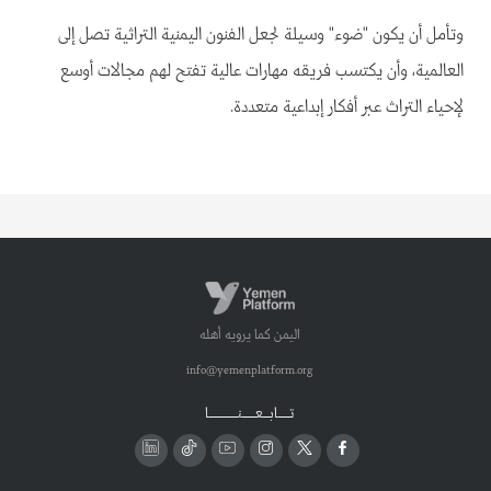
وتأمل أن يكون "ضوء" وسيلة لجعل الفنون اليمنية التراثية تصل إلى
العالمية، وأن يكتسب فريقه مهارات عالية تفتح لهم مجالات أوسع
لإحياء التراث عبر أفكار إبداعية متعددة.
اليمن كما يرويه أهله
info@yemenplatform.org
تـــــابـــعــــــنـــــــــــــا