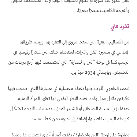
عمل تظهر فيه صورة أم كلثوم بأسلوب "البوب آرت"، مستخدمة الألوان
وأشرطة الكاسيت عنصرًا بصريًا.
تفرد فني
من الأساليب الفنية التي سعت مروى إلى التفرد بها، ورسم طريقها
الإبداعي في مسيرة الفن والتراث، استخدام حبات البن عنصرًا رئيسيًا في
الرسم، كما في لوحة "البن والحضارة"، التي استخدمت فيها أربع درجات من
التحميص، وبإجمالي 2934 حبة بن.
تصف العامري اللوحة بأنها نقطة مفصلية في مسارها الفني، جمعت فيها
فكرتين داخل عمل واحد؛ فعند النظر الطولي لها تظهر المرأة اليمنية
قديمًا بزي الستارة الصنعاني أو الشيدر العدني، وعند قلب اللوحة تتشكل
خريطة اليمن بتفاصيلها، إضافة إلى حروف من خط المسند.
وعلاوة على لوحة "البن والحضارة"، نفذت أعمالًا أخرى اعتمدت على مادة