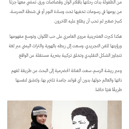
من الطفولة بدأت رحلتها بأقلام ألوان وقصاصات ورق، تمضي معها جزءًا
من يومها في رسومات تخفيها تحت وسادة النوم أو في شنطة المدرسة،
كسِرّ صغير لم تحب أن يطلع عليه الآخرون.
هكذا كبرت العشرينية مروى العامري على حب الألوان، وتوسع مفهومها
ورؤيتها للفن التجريدي، وسعت إلى ربطه بالهوية والتراث اليمني عبر لغة
تتجاوز الشكل التقليدي وتخلق تركيبة بصرية مستقلة عن الواقع.
وعبر ريشة الرسم، سعت الفنانة الحضرمية إلى البحث عن طريقة لفهم
ذاتها والعالم حولها، بدون أي قواعد جامدة تلتزم بها، ولتشق لنفسها
طريقًا فنيًا خاصًا.