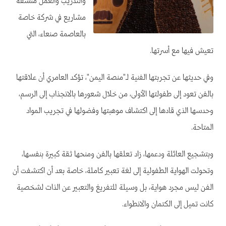
والتدريب والعمل منسقةَ
مشاريع في شركة خاصة
بالعاصمة صنعاء، التي
تعيش فيها مع أسرتها.
وفي حديثها عن تجربتها الفنية لـ"منصة اليمن"، تؤكد العامري أن علاقتها
بالفن تعود إلى طفولتها الأولى، من خلال شعورها بالانجذاب إلى الرسم،
وحدسها الذي قادها إلى اكتشاف موهبتها وفضولها في تجريب المواد
المتاحة.
وبتشجيع العائلة ودعمها، زاد تعلقها بالفن ومنحها ثقة كبيرة بنفسها،
وتحولت الهواية الطفولية إلى لغة تعبير كاملة، خاصة بعد أن اكتشفت أن
الفن ليس مجرد هواية، بل وسيلة للتفريغ والتعبير عن الذات لشخصية
كانت تميل إلى الكتمان والانطواء.