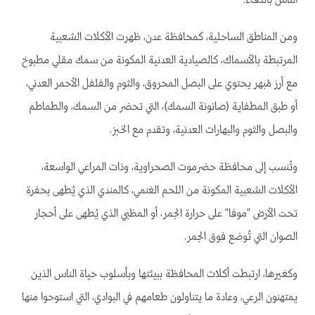
الناس بالدفء.
ومن المناطق الساحلية، كمحافظة عدن، ظهرت الأكلات الشعبية
المرتبطة بالأسماك، كالصيادية العدنية المكونة من سمك مقلي مطبوخ
مع أرز مُبهر يحتوي على البصل المحروق، والثوم والفلفل الأحمر العدني،
أو طبق المطفاية (صانونة السمك)، التي تحضر من السمك، والطماطم
والبصل والثوم والبهارات العدنية، وتقدم مع الخبز.
وتُنسب إلى محافظة حضرموت الصحراوية، وذات المراعي الواسعة،
الأكلات الشعبية المكونة من اللحم الغنمي، كالمندي الذي يُطهى بحفرة
تحت الأرض "موفا" على حرارة الجمر، أو المظبي الذي يُطهى على أحجار
الصوان التي تُوضع فوق الجمر.
وكغيرها، ارتبطت أكلات المحافظة ببيئتها وبأسلوب حياة الناس الذين
يمتهنون الرعي، وعادة ما يتناولون طعامهم في البوادي، التي استوحوا منها