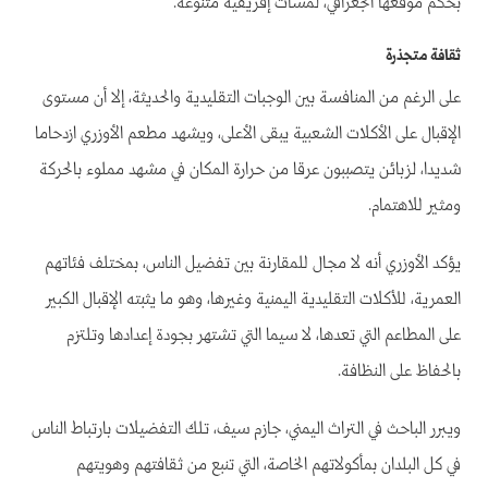
بحكم موقعها الجغرافي، لمسات إفريقية متنوعة.
ثقافة متجذرة
على الرغم من المنافسة بين الوجبات التقليدية والحديثة، إلا أن مستوى
الإقبال على الأكلات الشعبية يبقى الأعلى، ويشهد مطعم الأوزري ازدحاما
شديدا، لزبائن يتصببون عرقا من حرارة المكان في مشهد مملوء بالحركة
ومثير للاهتمام.
يؤكد الأوزري أنه لا مجال للمقارنة بين تفضيل الناس، بمختلف فئاتهم
العمرية، للأكلات التقليدية اليمنية وغيرها، وهو ما يثبته الإقبال الكبير
على المطاعم التي تعدها، لا سيما التي تشتهر بجودة إعدادها وتلتزم
بالحفاظ على النظافة.
ويبرر الباحث في التراث اليمني، جازم سيف، تلك التفضيلات بارتباط الناس
في كل البلدان بمأكولاتهم الخاصة، التي تنبع من ثقافتهم وهويتهم