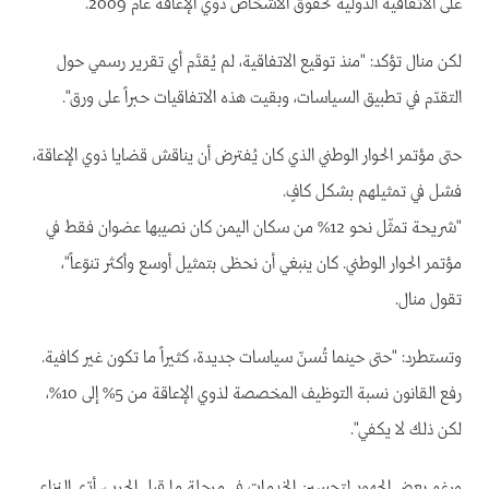
على الاتفاقية الدولية لحقوق الأشخاص ذوي الإعاقة عام 2009.
لكن منال تؤكد: "منذ توقيع الاتفاقية، لم يُقدَّم أي تقرير رسمي حول
التقدّم في تطبيق السياسات، وبقيت هذه الاتفاقيات حبراً على ورق".
حتى مؤتمر الحوار الوطني الذي كان يُفترض أن يناقش قضايا ذوي الإعاقة،
فشل في تمثيلهم بشكل كافٍ.
"شريحة تمثّل نحو 12% من سكان اليمن كان نصيبها عضوان فقط في
مؤتمر الحوار الوطني. كان ينبغي أن نحظى بتمثيل أوسع وأكثر تنوّعاً"،
تقول منال.
وتستطرد: "حتى حينما تُسنّ سياسات جديدة، كثيراً ما تكون غير كافية.
رفع القانون نسبة التوظيف المخصصة لذوي الإعاقة من 5% إلى 10%،
لكن ذلك لا يكفي".
ورغم بعض الجهود لتحسين الخدمات في مرحلة ما قبل الحرب، أدّى النزاع