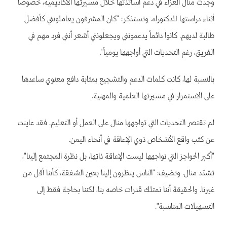
وجدت منال العزاء في دعم أساتذتها خلال مسيرتها الأكاديمية، خصوصاً
أثناء دراستها للدكتوراه. وتستذكر: "كان المشرفون يعاملونني كأفضل
طالبة لديهم. كانوا دائماً يدعمونني ويجعلونني أشعر أنني فرد مهم في
الفريق، رغم التحديات التي أواجهها يومياً".
بالنسبة لها، كانت كلمات الدعم والتشجيع بمثابة دافع معنوي ساعدها
على الاستمرار في مسيرتها العلمية والمهنية.
لم تقتصر التحديات التي تواجهها منال على العمل أو التعليم. فقد عاينت
عن كثب واقع الأشخاص ذوي الإعاقة في أنحاء اليمن.
"أكبر الحواجز التي نواجهها ليست الإعاقة ذاتها، بل نظرة المجتمع إلينا"،
تشدّد منال. وتضيف: "الناس ينظرون إلينا بعين الشفقة، كأننا أقل من
غيرنا. والحقيقة أننا نمتلك قدرات خاصه بنا، لكننا بحاجة فقط إلى
التسهيلات المناسبة".