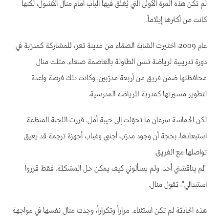
لم تكن هذه المرة الأولى التي يُغلق فيها الباب أمام منال الأشول، لكنها
كانت من أكثرها إيلاماً.
عام 2009، اختيرت الشابة الصمّاء من مدينة تعز، للمشاركة كمدرّبة في
دورة تدريبية لرياضة تنس الطاولة بالعاصمة صنعاء. مثلت منال
محافظتها ضمن فريق من أربعة مدرّبين، وكانت تلك فرصة واعدة
لتطوير مسيرتها كمدربة للرياضه المدرسية.
لكن الحماسة سرعان ما تحوّلت إلى خيبة أمل. قررت اللجنة المنظمة
استبعادها، بحجة أن وجود مدرّب أجنبي وغياب أجهزة ترجمة قد يعيق
تواصلها مع الفريق.
"لم يناقشني أحد، ولم يسألوني كيف يمكن حل المشكلة. فقط قرروا
استبدالي"، تقول منال.
هذه الحادثة لم تكن استثناء. مراراً وتكراراً، وجدت منال نفسها في مواجهة