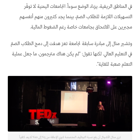
في المناطق الريفية، يزداد الوضع سوءاً. الجامعات اليمنية لا توفّر
التسهيلات اللازمة للطلاب الصمّ، بينما يجد كثيرون منهم أنفسهم
مجبرين على الالتحاق بجامعات خاصة رغم الضغوط المالية.
وتشير منال إلى مبادرة سابقة لجامعة تعز هدفت إلى دمج الطلاب الصمّ
في التعليم العالي. لكنها تقول: "لم يكن هناك مترجمون، ما جعل عملية
التعلم صعبة للغاية".
ترى منال الأشوال أن رفع نسبة التوظيف المخصصة لذوي الإعاقة من 5% إلى 10% لا يعد كافياً